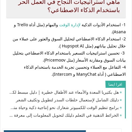
ماهي استراتيجيات النجاح في العمل الحر
باستخدام الذكاء الاصطناعي؟
1- استخدام الأدوات الذكية
لإدارة الوقت
والمهام (مثل أداة Trello و
Asana).
2- استخدام الذكاء الاصطناعي لتحليل السوق والعثور على عملاء من
خلال تحليل بياناتهم (مثل Hupspot AI ).
3- تحسين استراتيجيات التسعير باستخدام الذكاء الاصطناعي بتحليل
بيانات السوق ومقارنة الأسعار (مثل Pricemoov).
4- التفاعل مع العملاء وتحسين تجربة الخدمة باستخدام الذكاء
الاصطناعي ( أداة ManyChat و Intercom).
اقرا ايضا
هل بكتيريا المعدة والأمعاء عند الأطفال خطيرة | دليل مبسط لكل أم
دليلك الشامل لإستعمال خلطات السدر لتطويل وتكثيف الشعر
برامج تنظيم الوقت للكمبيوتر شعارك نحو إنتاجية ذكية وحياة متزنة
الخرائط الذهنية في التعلم دليلك لتحويل المعلومات إلى معرفة راسخة