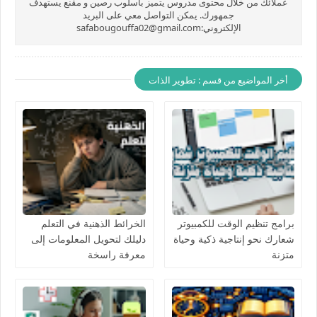
عملائك من خلال محتوى مدروس يتميز بأسلوب رصين و مقنع يستهدف
جمهورك. يمكن التواصل معي على البريد
الإلكتروني:safabougouffa02@gmail.com
أخر المواضيع من قسم : تطوير الذات
برامج تنظيم الوقت للكمبيوتر
الخرائط الذهنية في التعلم
شعارك نحو إنتاجية ذكية وحياة
دليلك لتحويل المعلومات إلى
متزنة
معرفة راسخة